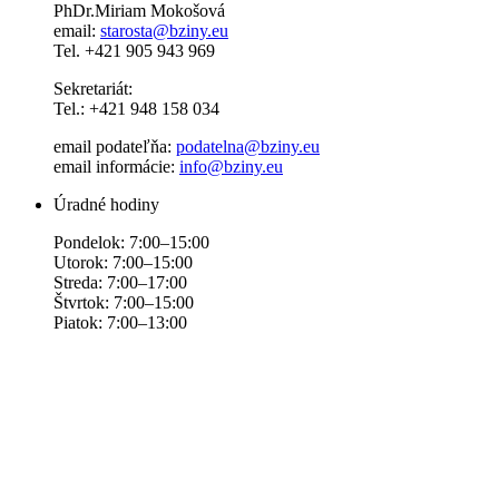
PhDr.Miriam Mokošová
email:
starosta@bziny.eu
Tel. +421 905 943 969
Sekretariát:
Tel.: +421 948 158 034
email podateľňa:
podatelna@bziny.eu
email informácie:
info@bziny.eu
Úradné hodiny
Pondelok: 7:00–15:00
Utorok: 7:00–15:00
Streda: 7:00–17:00
Štvrtok: 7:00–15:00
Piatok: 7:00–13:00