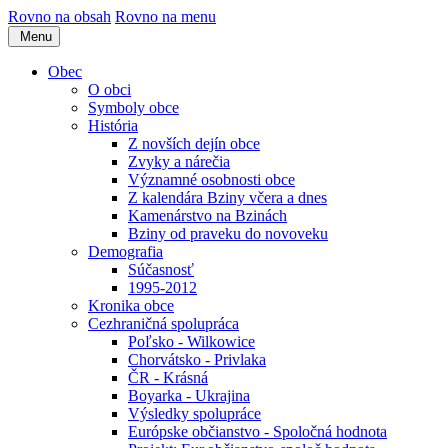
Rovno na obsah
Rovno na menu
Menu
Obec
O obci
Symboly obce
História
Z novších dejín obce
Zvyky a nárečia
Významné osobnosti obce
Z kalendára Bziny včera a dnes
Kamenárstvo na Bzinách
Bziny od praveku do novoveku
Demografia
Súčasnosť
1995-2012
Kronika obce
Cezhraničná spolupráca
Poľsko - Wilkowice
Chorvátsko - Privlaka
ČR - Krásná
Boyarka - Ukrajina
Výsledky spolupráce
Európske občianstvo - Spoločná hodnota