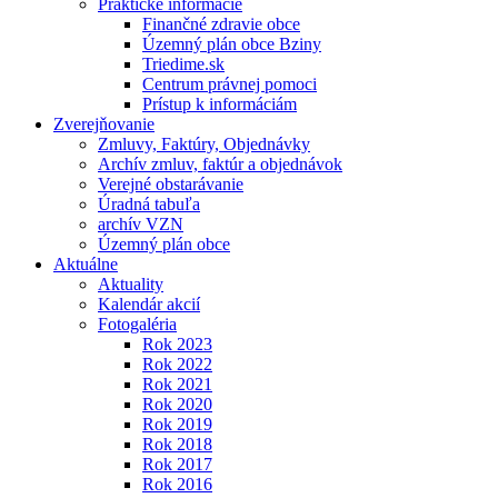
Praktické informácie
Finančné zdravie obce
Územný plán obce Bziny
Triedime.sk
Centrum právnej pomoci
Prístup k informáciám
Zverejňovanie
Zmluvy, Faktúry, Objednávky
Archív zmluv, faktúr a objednávok
Verejné obstarávanie
Úradná tabuľa
archív VZN
Územný plán obce
Aktuálne
Aktuality
Kalendár akcií
Fotogaléria
Rok 2023
Rok 2022
Rok 2021
Rok 2020
Rok 2019
Rok 2018
Rok 2017
Rok 2016