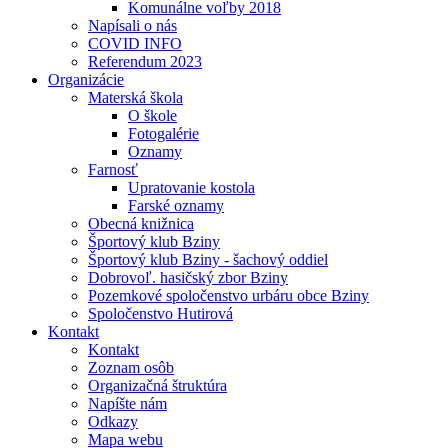
Komunálne voľby 2018
Napísali o nás
COVID INFO
Referendum 2023
Organizácie
Materská škola
O škole
Fotogalérie
Oznamy
Farnosť
Upratovanie kostola
Farské oznamy
Obecná knižnica
Športový klub Bziny
Športový klub Bziny - šachový oddiel
Dobrovoľ. hasičský zbor Bziny
Pozemkové spoločenstvo urbáru obce Bziny
Spoločenstvo Hutirová
Kontakt
Kontakt
Zoznam osôb
Organizačná štruktúra
Napíšte nám
Odkazy
Mapa webu