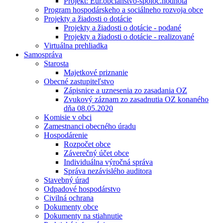
Projekt: Eur.občianstvo-spoloč.hodnota
Program hospodárskeho a sociálneho rozvoja obce
Projekty a žiadosti o dotácie
Projekty a žiadosti o dotácie - podané
Projekty a žiadosti o dotácie - realizované
Virtuálna prehliadka
Samospráva
Starosta
Majetkové priznanie
Obecné zastupiteľstvo
Zápisnice a uznesenia zo zasadania OZ
Zvukový záznam zo zasadnutia OZ konaného
dňa 08.05.2020
Komisie v obci
Zamestnanci obecného úradu
Hospodárenie
Rozpočet obce
Záverečný účet obce
Individuálna výročná správa
Správa nezávislého auditora
Stavebný úrad
Odpadové hospodárstvo
Civilná ochrana
Dokumenty obce
Dokumenty na stiahnutie