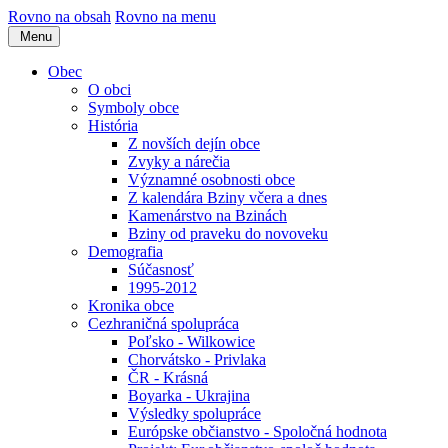
Rovno na obsah
Rovno na menu
Menu
Obec
O obci
Symboly obce
História
Z novších dejín obce
Zvyky a nárečia
Významné osobnosti obce
Z kalendára Bziny včera a dnes
Kamenárstvo na Bzinách
Bziny od praveku do novoveku
Demografia
Súčasnosť
1995-2012
Kronika obce
Cezhraničná spolupráca
Poľsko - Wilkowice
Chorvátsko - Privlaka
ČR - Krásná
Boyarka - Ukrajina
Výsledky spolupráce
Európske občianstvo - Spoločná hodnota