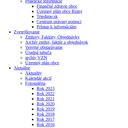
Praktické informácie
Finančné zdravie obce
Územný plán obce Bziny
Triedime.sk
Centrum právnej pomoci
Prístup k informáciám
Zverejňovanie
Zmluvy, Faktúry, Objednávky
Archív zmluv, faktúr a objednávok
Verejné obstarávanie
Úradná tabuľa
archív VZN
Územný plán obce
Aktuálne
Aktuality
Kalendár akcií
Fotogaléria
Rok 2023
Rok 2022
Rok 2021
Rok 2020
Rok 2019
Rok 2018
Rok 2017
Rok 2016