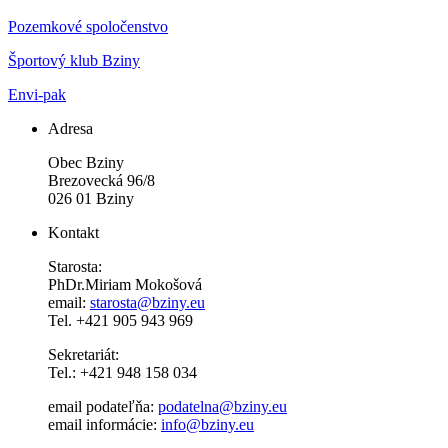
Pozemkové spoločenstvo
Športový klub Bziny
Envi-pak
Adresa
Obec Bziny
Brezovecká 96/8
026 01 Bziny
Kontakt
Starosta:
PhDr.Miriam Mokošová
email:
starosta@bziny.eu
Tel. +421 905 943 969
Sekretariát:
Tel.: +421 948 158 034
email podateľňa:
podatelna@bziny.eu
email informácie:
info@bziny.eu