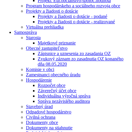
Projekt: Eur.občianstvo-spoloč.hodnota
Program hospodárskeho a sociálneho rozvoja obce
Projekty a žiadosti o dotácie
Projekty a žiadosti o dotácie - podané
Projekty a žiadosti o dotácie - realizované
Virtuálna prehliadka
Samospráva
Starosta
Majetkové priznanie
Obecné zastupiteľstvo
Zápisnice a uznesenia zo zasadania OZ
Zvukový záznam zo zasadnutia OZ konaného
dňa 08.05.2020
Komisie v obci
Zamestnanci obecného úradu
Hospodárenie
Rozpočet obce
Záverečný účet obce
Individuálna výročná správa
Správa nezávislého auditora
Stavebný úrad
Odpadové hospodárstvo
Civilná ochrana
Dokumenty obce
Dokumenty na stiahnutie