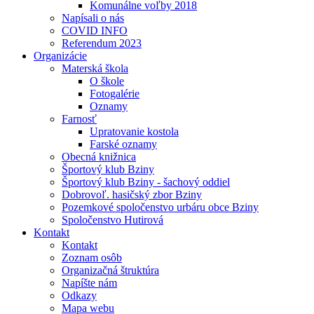
Komunálne voľby 2018
Napísali o nás
COVID INFO
Referendum 2023
Organizácie
Materská škola
O škole
Fotogalérie
Oznamy
Farnosť
Upratovanie kostola
Farské oznamy
Obecná knižnica
Športový klub Bziny
Športový klub Bziny - šachový oddiel
Dobrovoľ. hasičský zbor Bziny
Pozemkové spoločenstvo urbáru obce Bziny
Spoločenstvo Hutirová
Kontakt
Kontakt
Zoznam osôb
Organizačná štruktúra
Napíšte nám
Odkazy
Mapa webu