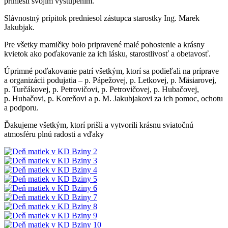
priniesli svojim vystúpením.
Slávnostný prípitok predniesol zástupca starostky Ing. Marek
Jakubjak.
Pre všetky mamičky bolo pripravené malé pohostenie a krásny
kvietok ako poďakovanie za ich lásku, starostlivosť a obetavosť.
Úprimné poďakovanie patrí všetkým, ktorí sa podieľali na príprave
a organizácii podujatia – p. Pápežovej, p. Letkovej, p. Mäsiarovej,
p. Turčákovej, p. Petrovičovi, p. Petrovičovej, p. Hubačovej,
p. Hubačovi, p. Koreňovi a p. M. Jakubjakovi za ich pomoc, ochotu
a podporu.
Ďakujeme všetkým, ktorí prišli a vytvorili krásnu sviatočnú
atmosféru plnú radosti a vďaky