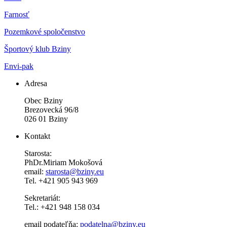
Farnosť
Pozemkové spoločenstvo
Športový klub Bziny
Envi-pak
Adresa
Obec Bziny
Brezovecká 96/8
026 01 Bziny
Kontakt
Starosta:
PhDr.Miriam Mokošová
email:
starosta@bziny.eu
Tel. +421 905 943 969
Sekretariát:
Tel.: +421 948 158 034
email podateľňa:
podatelna@bziny.eu