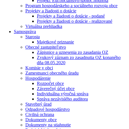
Projekt: Eur.občianstvo-spoloč.hodnota
Program hospodárskeho a sociálneho rozvoja obce
Projekty a žiadosti o dotácie
Projekty a žiadosti o dotácie - podané
Projekty a žiadosti o dotácie - realizované
Virtuálna prehliadka
Samospráva
Starosta
Majetkové priznanie
Obecné zastupiteľstvo
Zápisnice a uznesenia zo zasadania OZ
Zvukový záznam zo zasadnutia OZ konaného
dňa 08.05.2020
Komisie v obci
Zamestnanci obecného úradu
Hospodárenie
Rozpočet obce
Záverečný účet obce
Individuálna výročná správa
Správa nezávislého auditora
Stavebný úrad
Odpadové hospodárstvo
Civilná ochrana
Dokumenty obce
Dokumenty na stiahnutie