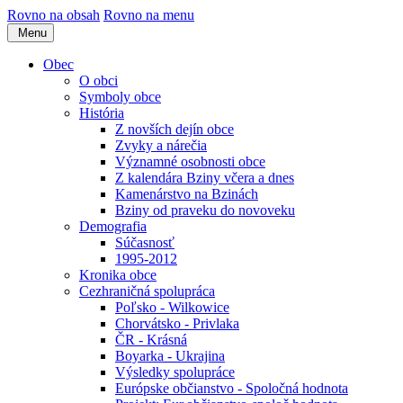
Rovno na obsah
Rovno na menu
Menu
Obec
O obci
Symboly obce
História
Z novších dejín obce
Zvyky a nárečia
Významné osobnosti obce
Z kalendára Bziny včera a dnes
Kamenárstvo na Bzinách
Bziny od praveku do novoveku
Demografia
Súčasnosť
1995-2012
Kronika obce
Cezhraničná spolupráca
Poľsko - Wilkowice
Chorvátsko - Privlaka
ČR - Krásná
Boyarka - Ukrajina
Výsledky spolupráce
Európske občianstvo - Spoločná hodnota