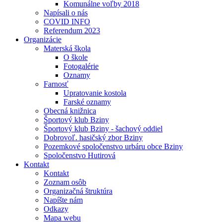
Komunálne voľby 2018
Napísali o nás
COVID INFO
Referendum 2023
Organizácie
Materská škola
O škole
Fotogalérie
Oznamy
Farnosť
Upratovanie kostola
Farské oznamy
Obecná knižnica
Športový klub Bziny
Športový klub Bziny - šachový oddiel
Dobrovoľ. hasičský zbor Bziny
Pozemkové spoločenstvo urbáru obce Bziny
Spoločenstvo Hutirová
Kontakt
Kontakt
Zoznam osôb
Organizačná štruktúra
Napíšte nám
Odkazy
Mapa webu