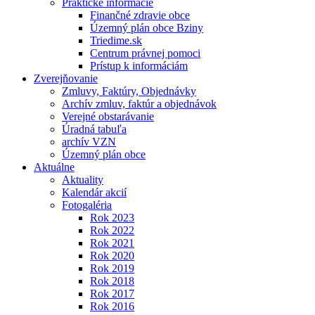
Praktické informácie
Finančné zdravie obce
Územný plán obce Bziny
Triedime.sk
Centrum právnej pomoci
Prístup k informáciám
Zverejňovanie
Zmluvy, Faktúry, Objednávky
Archív zmluv, faktúr a objednávok
Verejné obstarávanie
Úradná tabuľa
archív VZN
Územný plán obce
Aktuálne
Aktuality
Kalendár akcií
Fotogaléria
Rok 2023
Rok 2022
Rok 2021
Rok 2020
Rok 2019
Rok 2018
Rok 2017
Rok 2016